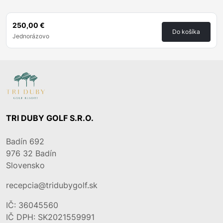
250,00 €
Do košíka
Jednorázovo
TRI DUBY GOLF S.R.O.
Badín 692
976 32
Badín
Slovensko
recepcia@tridubygolf.sk
IČ: 36045560
IČ DPH: SK2021559991