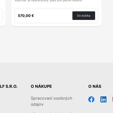
Voucher je neprenosný. platí pre jednu osobu!
570,00 €
Do košíka
F S.R.O.
O NÁKUPE
O NÁS
Spracovaní osobných
údajov