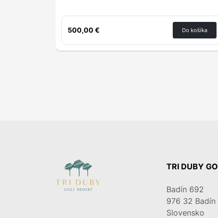
500,00 €
Do košíka
TRI DUBY GOL
Badín 692
976 32
Badín
Slovensko